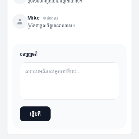
ខ្លឹមសារមានប្រយោជន៍ខ្លាំងណាស់។
Mike
២ ម៉ោងមុន
ខ្ញុំពិតជាចូលចិត្តអានវាណាស់។
បញ្ចេញមតិ
ផ្ញើមតិ