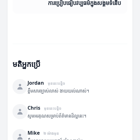
ការប្រៀបធៀបវប្បធម៌ក្នុងសង្គមទំនើប
មតិអ្នកប្រើ
Jordan
មុននេះបន្តិច
ខ្លឹមសារច្បាស់លាស់ ងាយយល់ណាស់។
Chris
មុននេះបន្តិច
សូមអរគុណសម្រាប់ព័ត៌មានដ៏ល្អនេះ។
Mike
២ ម៉ោងមុន