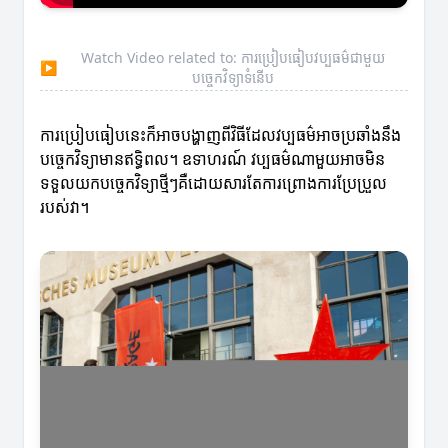
Watch Video related to: ការប្រៀបធៀបវប្បធម៌ជាមួយ
▶
បច្ចេកវិទ្យាទំនើប
ការប្រៀបធៀបនេះក៏អាចបង្ហាញពីវិធីដែលវប្បធម៌អាចប្រឆាំងនឹង
បច្ចេកវិទ្យាមានឥទ្ធិពល។ ឧទាហរណ៍ វប្បធម៌ណាមួយអាចមិន
ទទួលយកបច្ចេកវិទ្យាថ្មីៗគឺដោយសារតែការព្រោងការប្រែប្រួល
របស់វា។