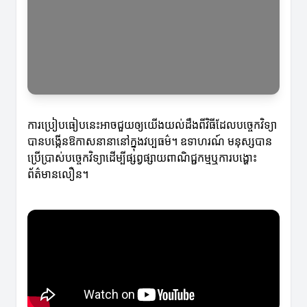
ការប្រៀបធៀបនេះអាចជួយឲ្យយើងយល់ដឹងពីវិធីដែលបច្ចេកវិទ្យា
បានបង្កើនឱកាសនានានៅក្នុងវប្បធម៌។ ឧទាហរណ៍ មនុស្សបាន
ប្រើប្រាស់បច្ចេកវិទ្យាដើម្បីផ្សព្វផ្សាយពាណិជ្ជកម្មឬការបង្ហោះ
ព័ត៌មានលឿន។