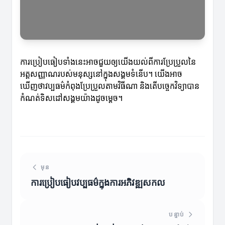
ការប្រៀបធៀបទាំងនេះអាចជួយឲ្យយើងយល់ពីការប្រែប្រួលនៃ
អត្តសញ្ញាណរបស់មនុស្សនៅក្នុងសង្គមទំនើប។ យើងអាច
ឃើញថាវប្បធម៌កំពុងប្រែប្រួលតាមវិធីណា និងតើបច្ចេកវិទ្យាបាន
កំណត់ទិសដៅសង្គមយ៉ាងដូចម្តេច។
មុន
ការប្រៀបធៀបវប្បធម៌ក្នុងការអភិវឌ្ឍសកល
បន្ទាប់