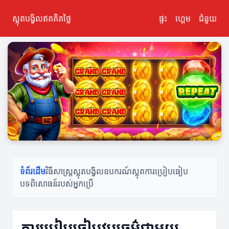
ស្លុតបង្វិលឥតគិតថ្លៃ
ផ្ទះ
ហ្គេម
ជំនួយ
ទំព័រដើម
វិធីសាស្ត្រស្លុតបង្វិល
ឧបករណ៍ស្លុត
ការប្រៀបធៀប
បទពិសោធន៍របស់អ្នកប្រើ
ការប្រៀបធៀបវប្បធម៌ជាមួយ