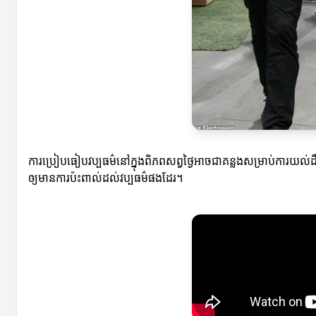
ការប្រៀបធៀបវប្បធម៌នៅក្នុងពិភពសព្វថ្ងៃអាចជាគន្លងសម្រាប់ការយល់ដឹង
ឲ្យមានការប៉ះពាល់ដល់វប្បធម៌ផងដែរ។