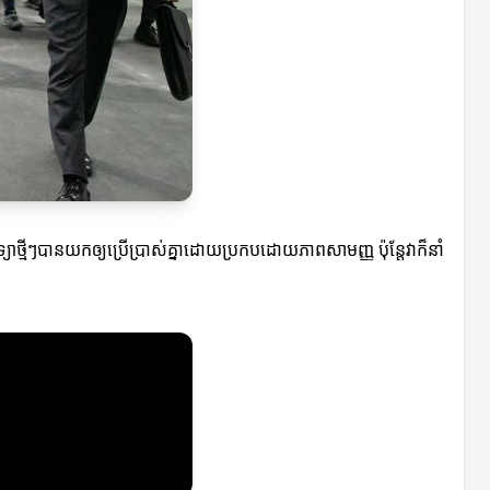
យាថ្មីៗបានយកឲ្យប្រើប្រាស់គ្នាដោយប្រកបដោយភាពសាមញ្ញ ប៉ុន្តែវាក៏នាំ