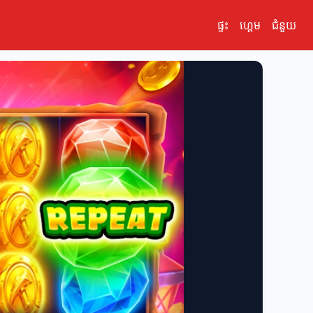
ផ្ទះ
ហ្គេម
ជំនួយ