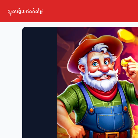
ស្លុតបង្វិលឥតគិតថ្លៃ