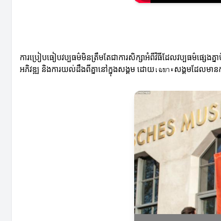
ការប្រៀបធៀបវប្បធម៌មិនត្រឹមតែជាការសិក្សាអំពីវិធីដែលវប្បធម៌ផ្សេងគ
អភិវឌ្ឍ និងការយល់ដឹងពីគ្នានៅក្នុងសង្គម ដោយเฉพาะសង្គមដែលមានក