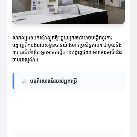
សាកល្បងឧបករណ៍ស្លុតថ្មីៗជួយអ្នករចនាអាចបង្កើតនូវការ
បង្ហាញពីការងាររបស់ខ្លួនបានយ៉ាងមានប្រសិទ្ធភាព។ ជាមួយនឹង
ឧបករណ៍ទំនើប អ្នកអាចបង្កើតការបង្ហាញដែលមានអារម្មណ៍និង
ចាប់អារម្មណ៍។
📰
បទពិសោធន៍របស់អ្នកប្រើ