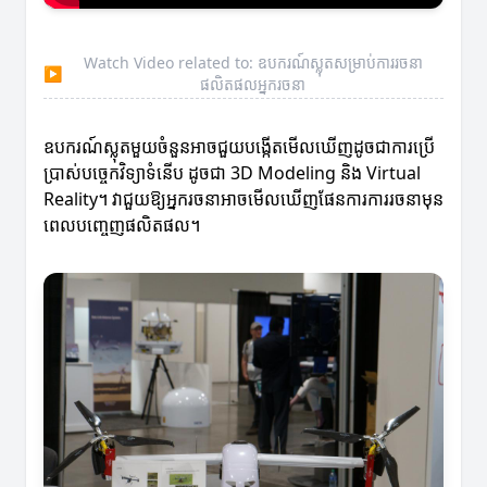
Watch Video related to: ឧបករណ៍ស្លុតសម្រាប់ការរចនា
▶
ផលិតផលអ្នករចនា
ឧបករណ៍ស្លុតមួយចំនួនអាចជួយបង្កើតមើលឃើញដូចជាការប្រើ
ប្រាស់បច្ចេកវិទ្យាទំនើប ដូចជា 3D Modeling និង Virtual
Reality។ វាជួយឱ្យអ្នករចនាអាចមើលឃើញផែនការការរចនាមុន
ពេលបញ្ចេញផលិតផល។