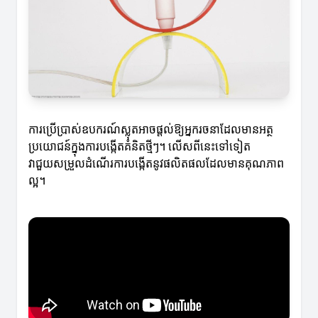
ការប្រើប្រាស់ឧបករណ៍ស្លុតអាចផ្តល់ឱ្យអ្នករចនាដែលមានអត្ថ
ប្រយោជន៍ក្នុងការបង្កើតគំនិតថ្មីៗ។ លើសពីនេះទៅទៀត
វាជួយសម្រួលដំណើរការបង្កើតនូវផលិតផលដែលមានគុណភាព
ល្អ។