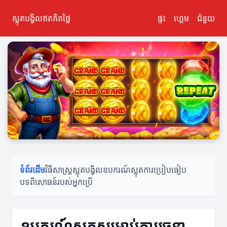
ស្លុតបង្វិលឥតគិតថ្លៃ
ផ្ទះ
ហ្គេម
ជំនួយ
ទំព័រដើម
វិធីសាស្ត្រស្លុតបង្វិល
ឧបករណ៍ស្លុត
ការប្រៀបធៀប
បទពិសោធន៍របស់អ្នកប្រើ
ឧបករណ៍ស្លុតសម្រាប់ការរចនា