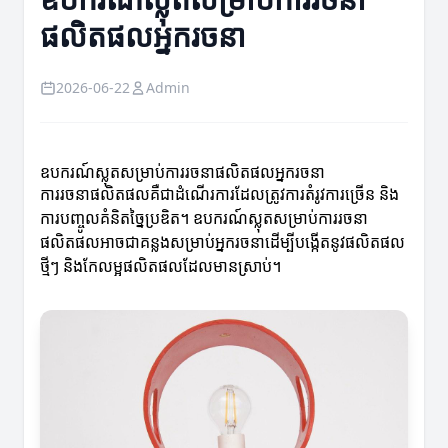
ផលិតផលអ្នករចនា
2026-06-22
Admin
ឧបករណ៍ស្លុតសម្រាប់ការរចនាផលិតផលអ្នករចនា
ការរចនាផលិតផលគឺជាដំណើរការដែលត្រូវការតំរូវការច្រើន និង
ការបញ្ចូលគំនិតច្នៃប្រឌិត។ ឧបករណ៍ស្លុតសម្រាប់ការរចនា
ផលិតផលអាចជាគន្លងសម្រាប់អ្នករចនាដើម្បីបង្កើតនូវផលិតផល
ថ្មីៗ និងកែលម្អផលិតផលដែលមានស្រាប់។