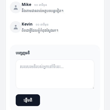
Mike
១០ នាទីមុន
នឹងតាមដានរាល់អត្ថបទបន្តទៀត។
Kevin
១០ នាទីមុន
ពិតជាអ្វីដែលខ្ញុំកំពុងស្វែងរក។
បញ្ចេញមតិ
ផ្ញើមតិ