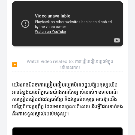
Watch Video related to: ការប្រៀបធៀបវប្បធម៌ក្នុង
▶
បរិបទសកល
យើងអាចដឹងថាការប្រៀបធៀបវប្បធម៌អាចជួយឱ្យមនុស្សយើង
អាចស្វែងយល់ពីគ្នាបានយ៉ាងកាន់តែច្បាស់លាស់។ ឧទាហរណ៍
ការប្រៀបធៀបរវាងវប្បធម៌ខ្មែរ និងវប្បធម៌សមុទ្រ អាចឱ្យយើង
ឃើញពីការប្រព្រឹត្ត ដែលមានលក្ខណៈពិសេស និងអ្វីដែលទាក់ទង
នឹងការទទួលស្គាល់របស់មនុស្ស។