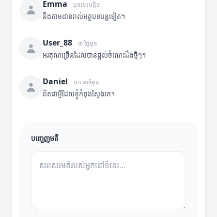
Emma
មុននេះបន្តិច
នឹងតាមដានរាល់អត្ថបទបន្តទៀត។
User_88
៣ ថ្ងៃមុន
អរគុណច្រើនដែលបានផ្តល់ចំណេះដឹងថ្មីៗ។
Daniel
១០ នាទីមុន
ពិតជាអ្វីដែលខ្ញុំកំពុងស្វែងរក។
បញ្ចេញមតិ