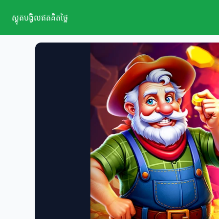
ស្លុតបង្វិលឥតគិតថ្លៃ