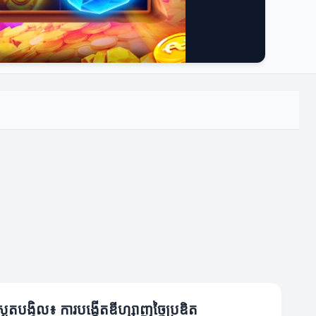
រស្លុតបង្វិល៖ ការបង្កើតឌីហ្សាញច្នៃប្រឌិត