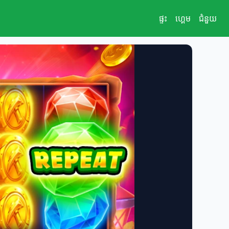
ផ្ទះ
ហ្គេម
ជំនួយ