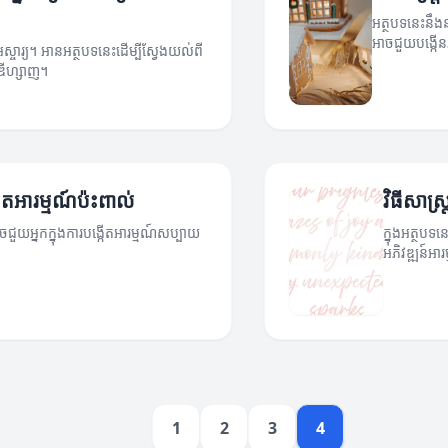
អត្ថបទនេះនឹងនា
អាចជួយបង្កើន
ស្ចារ្យ។ អានអត្ថបទនេះដើម្បីស្វែងយល់ពី
ើតឌីហ្សាញ។
្កើតអារម្មណ៍ប៉ះពាល់
វិធីសាស្
ាចជួយអ្នកក្នុងការបង្កើតអារម្មណ៍សប្បាយ
ក្នុងអត្ថបទ
អភិវឌ្ឍន៍អារម
1
2
3
4