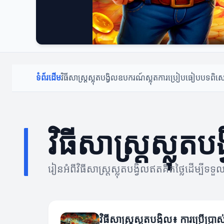
ទំព័រដើម
វិធីសាស្ត្រស្លុតបង្វិល
ឧបករណ៍ស្លុត
ការប្រៀបធៀប
បទពិសោ
វិធីសាស្ត្រស្លុតបង
រៀនអំពីវិធីសាស្ត្រស្លុតបង្វិលឥតគិតថ្លៃដើម្បី
វិធីសាស្ត្រស្លុតបង្វិល៖ ការប្រើប្