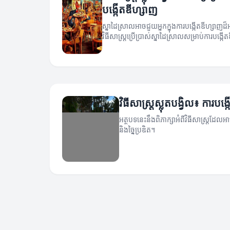
បង្កើតឌីហ្សាញ
ស្នាដៃស្រាលអាចជួយអ្នកក្នុងការបង្កើតឌីហ្សាញដ៏អ
វិធីសាស្ត្រប្រើប្រាស់ស្នាដៃស្រាលសម្រាប់ការបង្ក
វិធីសាស្ត្រស្លុតបង្វិល៖ ការបង
អត្ថបទនេះនឹងពិភាក្សាអំពីវិធីសាស្ត្រដែលអ
និងច្នៃប្រឌិត។