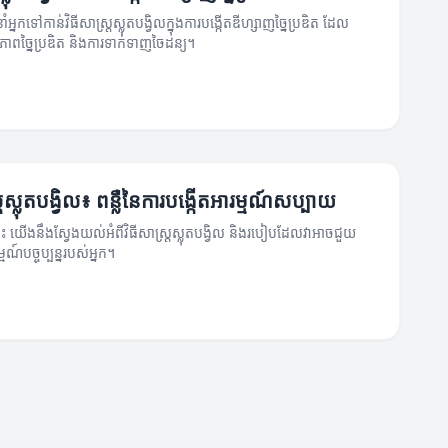
ំអ្នកទៅកាន់វិធីសាស្ត្រស្លុតបង្វិលក្នុងការបង្កើតឌីហ្សាញច្នៃប្រឌិត ដែល
ភាពច្នៃប្រឌិត និងការទាក់ទាញចៃដន្យ។
ត្រស្លុតបង្វិល៖ ពន្លឺនៃការបង្កើតអារម្មណ៍សប្បាយ
នេះ យើងនឹងស្វែងយល់អំពីវិធីសាស្ត្រស្លុតបង្វិល និងរបៀបដែលវាអាចជួយ
្មណ៍បច្ចុប្បន្នរបស់អ្នក។