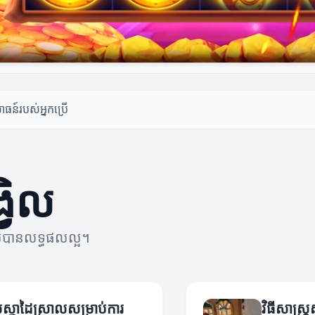
ធន៍របស់អ្នកប្រើ
្វិល
ទទួលបានលទ្ធផលល្អ។
រាស់ស្នាដៃស្រាលសម្រាប់ការ
វិធីសាស្ត្